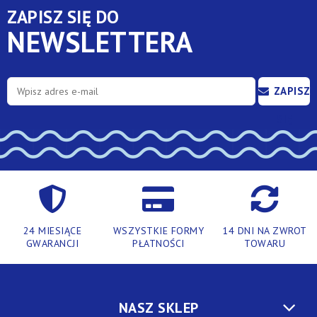
ZAPISZ SIĘ DO
NEWSLETTERA
ZAPISZ
SIĘ
24 MIESIĄCE
WSZYSTKIE FORMY
14 DNI NA ZWROT
GWARANCJI
PŁATNOŚCI
TOWARU
NASZ SKLEP