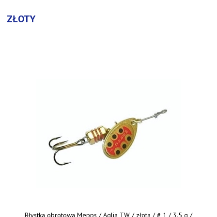
ZŁOTY
Błystka obrotowa Mepps / Aglia TW / złota / # 1 / 3.5 g /