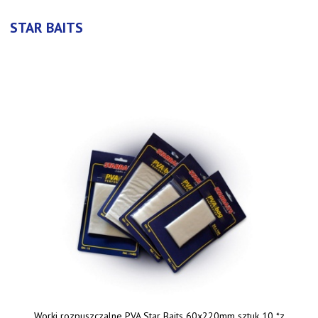
STAR BAITS
Worki rozpuszczalne PVA Star Baits 60x220mm sztuk 10 *z