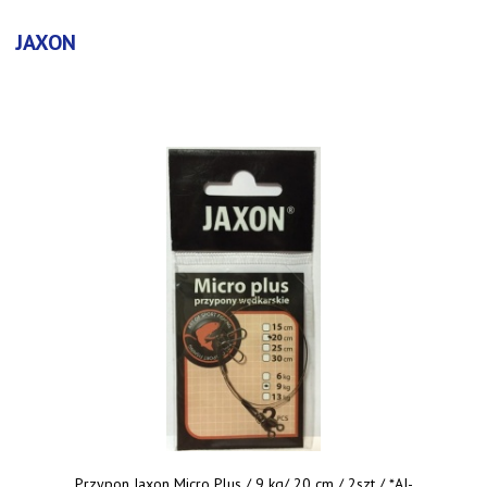
JAXON
Przypon Jaxon Micro Plus / 9 kg/ 20 cm / 2szt / *AJ-