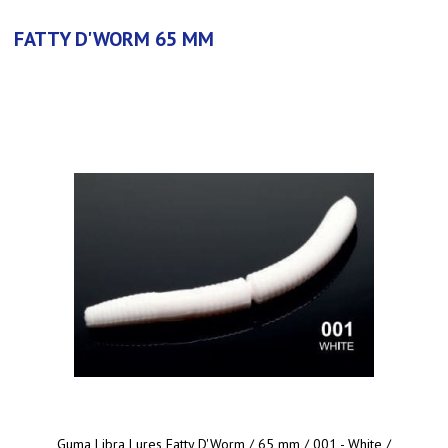
FATTY D'WORM 65 MM
Guma Libra Lures Fatty D'Worm / 65 mm / 001 - White /