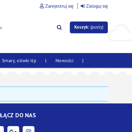
Zarejestruj się
Zaloguj się
Koszyk:
(pusty)
Smary, oliwki itp
|
Nowości
|
ŁĄCZ DO NAS