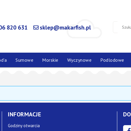
06 820 631
sklep@makarfish.pl
od'a
Sumowe
Morskie
Wyczynowe
Podlodowe
INFORMACJE
DO
Godziny otwarcia