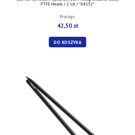
PTFE Heads / 2 szt / *64132*
Prologic
42,50 zł
DO KOSZYKA