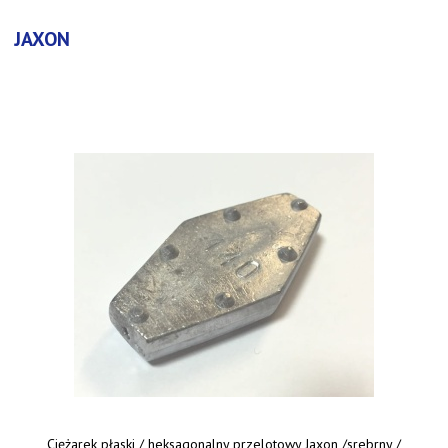
JAXON
Ciężarek płaski / heksagonalny przelotowy Jaxon /srebrny /