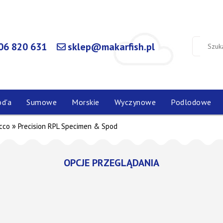
06 820 631
sklep@makarfish.pl
od'a
Sumowe
Morskie
Wyczynowe
Podlodowe
»
cco
Precision RPL Specimen & Spod
OPCJE PRZEGLĄDANIA