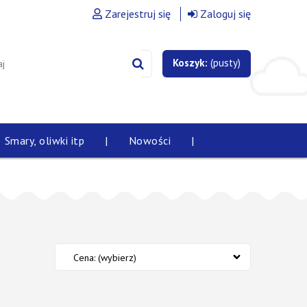
Zarejestruj się
Zaloguj się
Koszyk:
(pusty)
Smary, oliwki itp
|
Nowości
|
Cena: (wybierz)