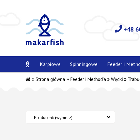
+48 6
Karpiowe
Spinningowe
Feeder i Meth
»
»
»
»
Strona główna
Feeder i Method'a
Wędki
Trabu
Producent: (wybierz)