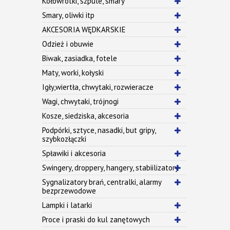
Kołowrotki, szpule, smary
Smary, oliwki itp
AKCESORIA WĘDKARSKIE
Odzież i obuwie
Biwak, zasiadka, fotele
Maty, worki, kołyski
Igły,wiertła, chwytaki, rozwieracze
Wagi, chwytaki, trójnogi
Kosze, siedziska, akcesoria
Podpórki, sztyce, nasadki, but gripy,
szybkozłączki
Spławiki i akcesoria
Swingery, droppery, hangery, stabiilizatory
Sygnalizatory brań, centralki, alarmy
bezprzewodowe
Lampki i latarki
Proce i praski do kul zanętowych