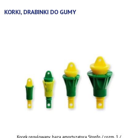
KORKI, DRABINKI DO GUMY
Korek regulowany, baza amortyzatora Stonfo / rozm. 1 /