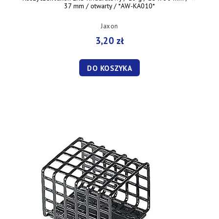
37 mm / otwarty / *AW-KA010*
Jaxon
3,20 zł
DO KOSZYKA