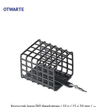
OTWARTE
Koszyczek Jaxon EKO Kwadratowy / 10 g / 25 x 30 mm / ↔︎