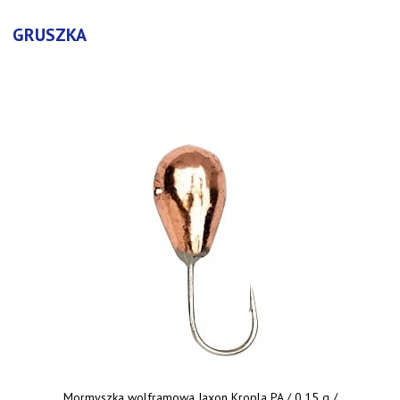
GRUSZKA
Mormyszka wolframowa Jaxon Kropla PA / 0,15 g /