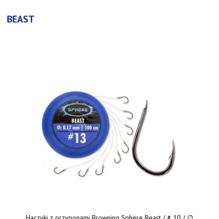
BEAST
Haczyki z przyponami Browning Sphere Beast / # 10 / ∅