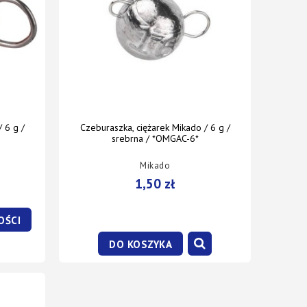
 6 g /
Czeburaszka, ciężarek Mikado / 6 g /
srebrna / *OMGAC-6*
Mikado
1,50 zł
OŚCI
DO KOSZYKA