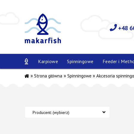
+48 6
Karpiowe
Spinningowe
Feeder i Meth
»
»
»
Strona główna
Spinningowe
Akcesoria spinning
Producent: (wybierz)