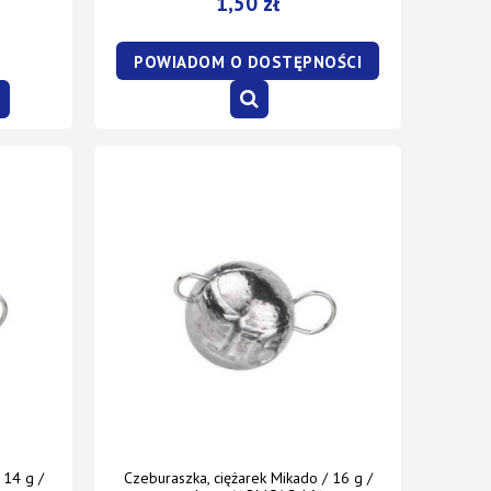
1,50 zł
POWIADOM O DOSTĘPNOŚCI
 14 g /
Czeburaszka, ciężarek Mikado / 16 g /