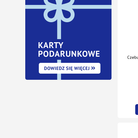
Czebu