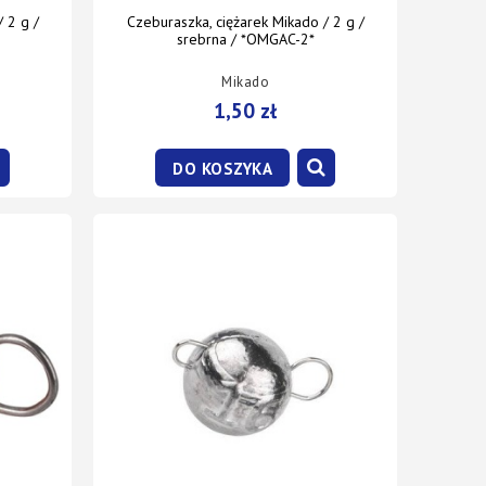
 2 g /
Czeburaszka, ciężarek Mikado / 2 g /
srebrna / *OMGAC-2*
Mikado
1,50 zł
DO KOSZYKA