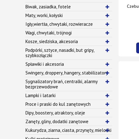
Czebur
Biwak, zasiadka, fotele
Maty, worki, kołyski
Igły,wiertła, chwytaki, rozwieracze
Wagi, chwytaki, trójnogi
Kosze, siedziska, akcesoria
Podpórki, sztyce, nasadki, but gripy,
szybkozłączki
Spławiki i akcesoria
Swingery, droppery, hangery, stabiilizatory
Sygnalizatory brań, centralki, alarmy
bezprzewodowe
Lampki i latarki
Proce i praski do kul zanętowych
Dipy, boostery, atraktory, oleje
Zanęty, gliny, dodatki zanętowe
Kukurydza, ziarna, ciasta, przynęty, mielonki
Kulki proteinowe