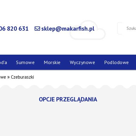
06 820 631
sklep@makarfish.pl
od'a
Sumowe
Morskie
Wyczynowe
Podlodowe
»
owe
Czeburaszki
OPCJE PRZEGLĄDANIA