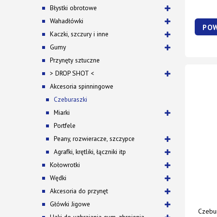
Błystki obrotowe
Wahadłówki
POW
Kaczki, szczury i inne
Gumy
Przynęty sztuczne
> DROP SHOT <
Akcesoria spinningowe
Czeburaszki
Miarki
Portfele
Peany, rozwieracze, szczypce
Agrafki, krętliki, łączniki itp
Kołowrotki
Wędki
Akcesoria do przynęt
Główki Jigowe
Czebur
Haki do uzbrajania gum, zbrojenia