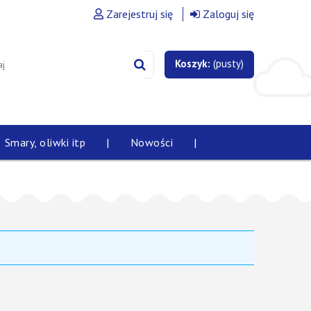
Zarejestruj się
Zaloguj się
Koszyk:
(pusty)
Smary, oliwki itp
|
Nowości
|