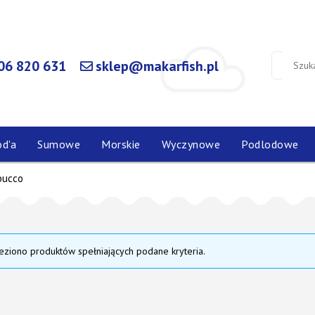
06 820 631
sklep@makarfish.pl
od'a
Sumowe
Morskie
Wyczynowe
Podlodowe
bucco
eziono produktów spełniających podane kryteria.