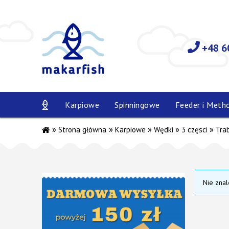
+48 6
Karpiowe
Spinningowe
Feeder i Meth
»
»
»
»
»
Strona główna
Karpiowe
Wędki
3 częsci
Tra
Nie znal