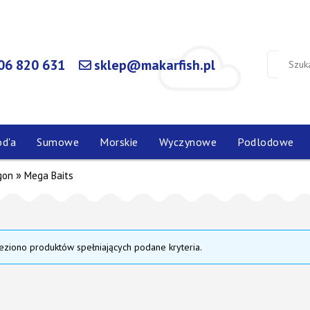
06 820 631
sklep@makarfish.pl
od'a
Sumowe
Morskie
Wyczynowe
Podlodowe
»
gon
Mega Baits
eziono produktów spełniających podane kryteria.