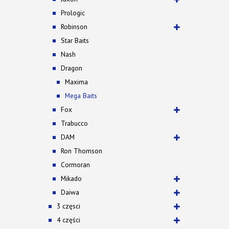
Prologic
Robinson
Star Baits
Nash
Dragon
Maxima
Mega Baits
Fox
Trabucco
DAM
Ron Thomson
Cormoran
Mikado
Daiwa
3 częsci
4 części