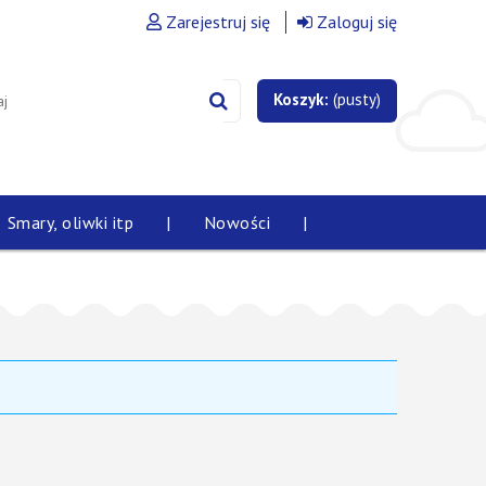
Zarejestruj się
Zaloguj się
Koszyk:
(pusty)
Smary, oliwki itp
|
Nowości
|