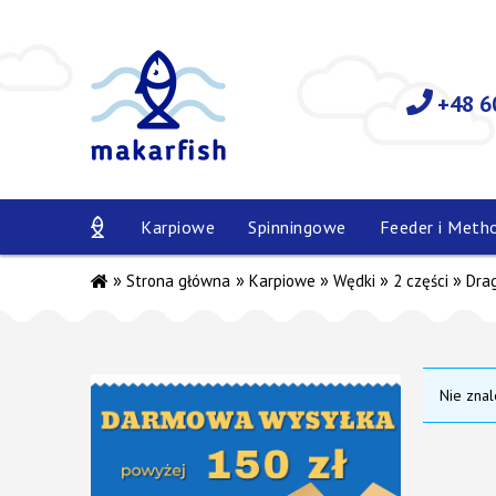
+48 6
Karpiowe
Spinningowe
Feeder i Meth
»
»
»
»
»
Strona główna
Karpiowe
Wędki
2 części
Dra
Nie znal