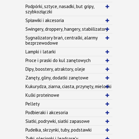
Podpórki, sztyce, nasadki, but gripy,
szybkozłączki
Spławiki i akcesoria
Swingery, droppery, hangery, stabiilizatory
Sygnalizatory brań, centralki, alarmy
bezprzewodowe
Lampki i latarki
Proce i praski do kul zanętowych
Dipy, boostery, atraktory, oleje
Zanęty, gliny, dodatki zanętowe
Kukurydza, ziarna, ciasta, przynęty, mielonki
Kulki proteinowe
Pellety
Podbieraki i akcesoria
Siatki, podrywki, siatki zapasowe
Pudełka, skrzynki, tuby, podstawki
Żyłki, plecionki i leadcore'y