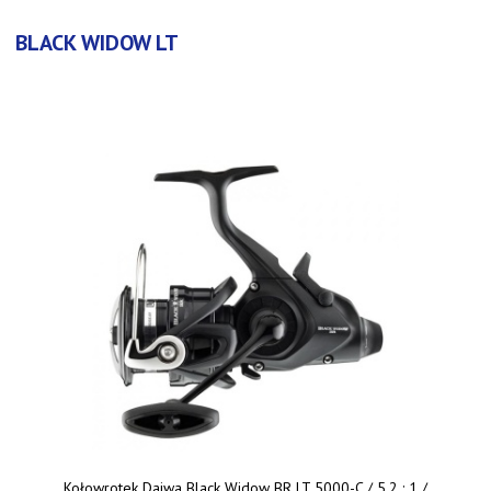
BLACK WIDOW LT
Kołowrotek Daiwa Black Widow BR LT 5000-C / 5,2 : 1 /