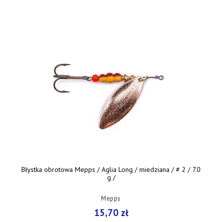
Błystka obrotowa Mepps / Aglia Long / miedziana / # 2 / 7.0
g /
Mepps
15,70 zł