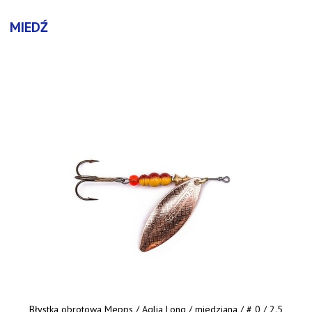
MIEDŹ
Błystka obrotowa Mepps / Aglia Long / miedziana / # 0 / 2.5