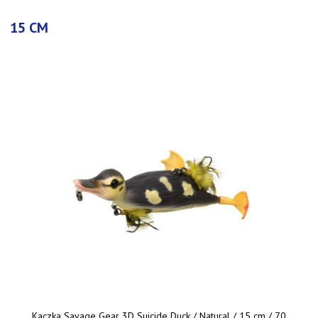
15 CM
Kaczka Savage Gear 3D Suicide Duck / Natural / 15 cm / 70