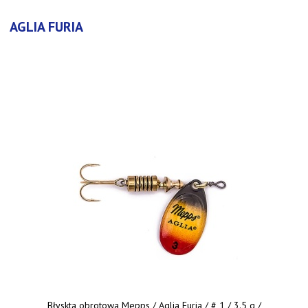
AGLIA FURIA
Błyskta obrotowa Mepps / Aglia Furia / # 1 / 3.5 g /