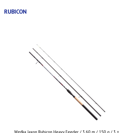
RUBICON
Wędka Jaxon Rubicon Heavy Feeder / 3,60 m / 150 g / 3 +