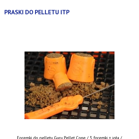
PRASKI DO PELLETU ITP
Foremki do pelletu Guru Pellet Cone / 3 foremki + igła /