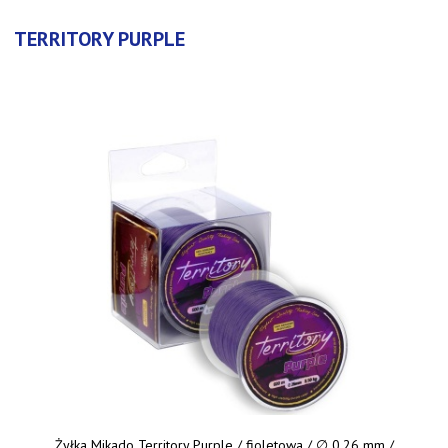
TERRITORY PURPLE
Żyłka Mikado Territory Purple / fioletowa / ∅ 0,26 mm /